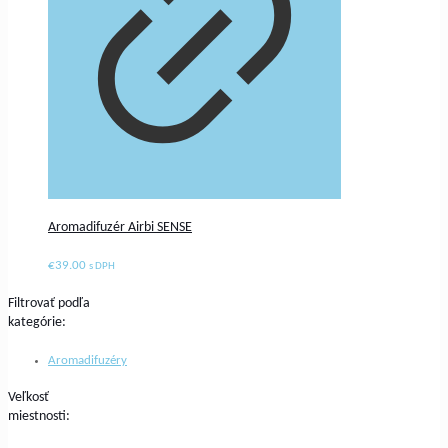
Aromadifuzér Airbi SENSE
€
39.00
s DPH
Filtrovať podľa
kategórie:
Aromadifuzéry
Veľkosť
miestnosti: