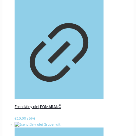
Esenciálny olej POMARANČ
€
10.00
s DPH