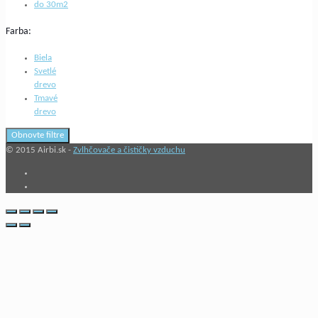
do 30m2
Farba:
Biela
Svetlé
drevo
Tmavé
drevo
Obnovte filtre
© 2015 Airbi.sk -
Zvlhčovače a čističky vzduchu