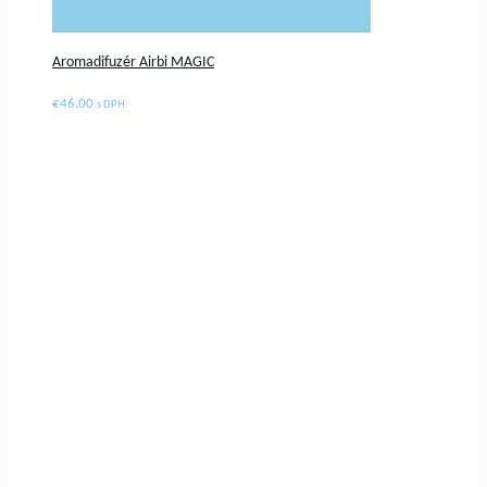
Aromadifuzér Airbi MAGIC
€
46.00
s DPH