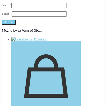
Meno
*
E-mail
*
Možno by sa Vám páčilo…