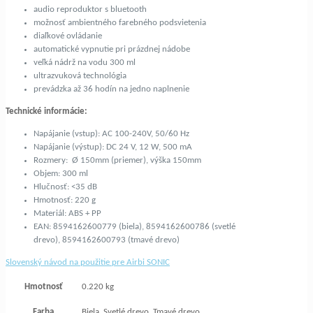
audio reproduktor s bluetooth
možnosť ambientného farebného podsvietenia
diaľkové ovládanie
automatické vypnutie pri prázdnej nádobe
veľká nádrž na vodu 300 ml
ultrazvuková technológia
prevádzka až 36 hodín na jedno naplnenie
Technické informácie:
Napájanie (vstup): AC 100-240V, 50/60 Hz
Napájanie (výstup): DC 24 V, 12 W, 500 mA
Rozmery: Ø 150mm (priemer), výška 150mm
Objem: 300 ml
Hlučnosť: <35 dB
Hmotnosť: 220 g
Materiál: ABS + PP
EAN: 8594162600779 (biela), 8594162600786 (svetlé
drevo), 8594162600793 (tmavé drevo)
Slovenský návod na použitie pre Airbi SONIC
Hmotnosť
0.220 kg
Farba
Biela, Svetlé drevo, Tmavé drevo