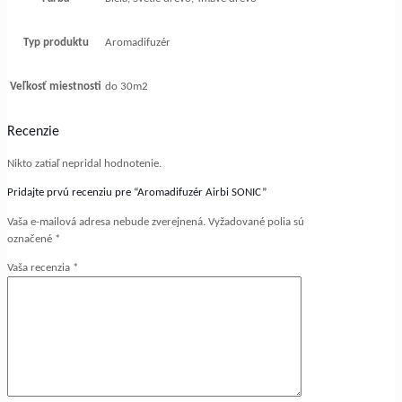
Typ produktu
Aromadifuzér
Veľkosť miestnosti
do 30m2
Recenzie
Nikto zatiaľ nepridal hodnotenie.
Pridajte prvú recenziu pre “Aromadifuzér Airbi SONIC”
Vaša e-mailová adresa nebude zverejnená.
Vyžadované polia sú
označené
*
Vaša recenzia
*