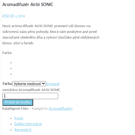
Aromadifuzér Airbi SONIC
€
59.00
s DPH
Nový aróma difuzér Airbi SONIC premení váš domov na
súkromnú oázu plnú pohody, ktorá vám poskytne azyl pred
starosťami všedného dňa a vytvorí útočisko plné obľúbených
tónov, vôní a farieb.
Farba
Farba
Vymazať
množstvo Aromadifuzér Airbi SONIC
Pridať do košíka
Katalógové číslo:
-
Kategória:
Aromadifuzéry
Popis
Ďalšie informácie
Recenzie
0