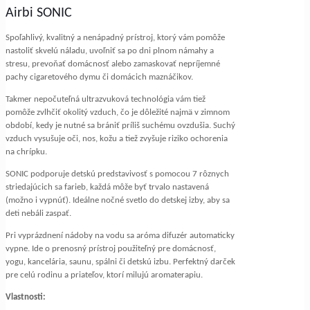
Airbi SONIC
Spoľahlivý, kvalitný a nenápadný prístroj, ktorý vám pomôže
nastoliť skvelú náladu, uvoľniť sa po dni plnom námahy a
stresu, prevoňať domácnosť alebo zamaskovať nepríjemné
pachy cigaretového dymu či domácich maznáčikov.
Takmer nepočuteľná ultrazvuková technológia vám tiež
pomôže zvlhčiť okolitý vzduch, čo je dôležité najmä v zimnom
období, kedy je nutné sa brániť príliš suchému ovzdušia. Suchý
vzduch vysušuje oči, nos, kožu a tiež zvyšuje riziko ochorenia
na chrípku.
SONIC podporuje detskú predstavivosť s pomocou 7 rôznych
striedajúcich sa farieb, každá môže byť trvalo nastavená
(možno i vypnúť). Ideálne nočné svetlo do detskej izby, aby sa
deti nebáli zaspať.
Pri vyprázdnení nádoby na vodu sa aróma difuzér automaticky
vypne. Ide o prenosný prístroj použiteľný pre domácnosť,
yogu, kancelária, saunu, spálni či detskú izbu. Perfektný darček
pre celú rodinu a priateľov, ktorí milujú aromaterapiu.
Vlastnosti: