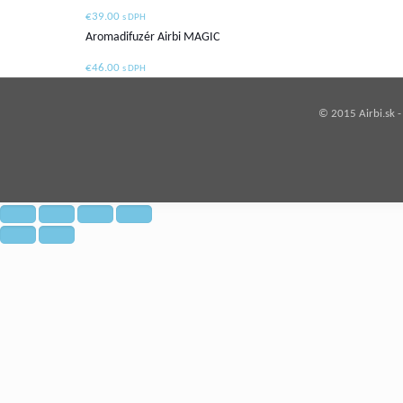
€
39.00
s DPH
Aromadifuzér Airbi MAGIC
€
46.00
s DPH
© 2015 Airbi.sk 