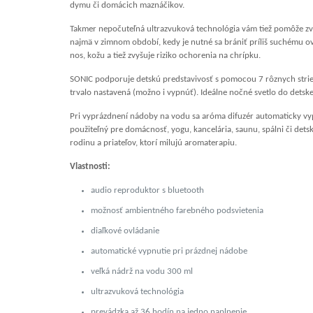
dymu či domácich maznáčikov.
Takmer nepočuteľná ultrazvuková technológia vám tiež pomôže zvlh
najmä v zimnom období, kedy je nutné sa brániť príliš suchému ov
nos, kožu a tiež zvyšuje riziko ochorenia na chrípku.
SONIC podporuje detskú predstavivosť s pomocou 7 rôznych stried
trvalo nastavená (možno i vypnúť). Ideálne nočné svetlo do detskej 
Pri vyprázdnení nádoby na vodu sa aróma difuzér automaticky vyp
použiteľný pre domácnosť, yogu, kancelária, saunu, spálni či dets
rodinu a priateľov, ktorí milujú aromaterapiu.
Vlastnosti:
audio reproduktor s bluetooth
možnosť ambientného farebného podsvietenia
diaľkové ovládanie
automatické vypnutie pri prázdnej nádobe
veľká nádrž na vodu 300 ml
ultrazvuková technológia
prevádzka až 36 hodín na jedno naplnenie