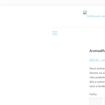
Aromadifu
€
59.00
s D
Nový aróma 
domov na sú
vám poskytn
dňa a vytvor
vôní a farieb
Farba