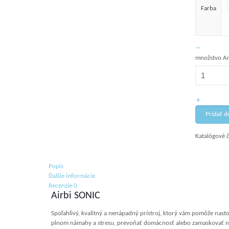
Farba
množstvo Ar
Pridať d
Katalógové č
Popis
Ďalšie informácie
Recenzie
0
Airbi SONIC
Spoľahlivý, kvalitný a nenápadný prístroj, ktorý vám pomôže nastol
plnom námahy a stresu, prevoňať domácnosť alebo zamaskovať n