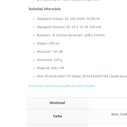
Technické informácie:
Napájanie (vstup): AC 100-240V, 50/60 Hz
Napájanie (výstup): DC 24 V, 12 W, 500 mA
Rozmery: Ø 150mm (priemer), výška 150mm
Objem: 300 ml
Hlučnosť: <35 dB
Hmotnosť: 220 g
Materiál: ABS + PP
EAN: 8594162600779 (biela), 8594162600786 (svetlé dre
Slovenský návod na použitie pre Airbi SONIC
Hmotnosť
Biela, Sve
Farba