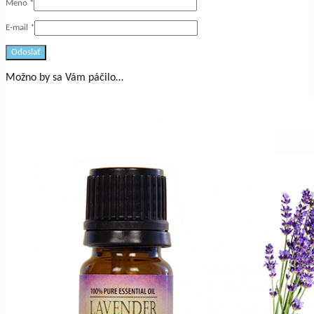
Meno
*
E-mail
*
Možno by sa Vám páčilo…