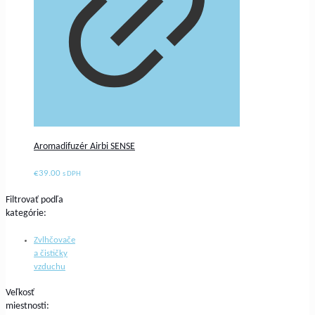
Aromadifuzér Airbi SENSE
€
39.00
s DPH
Filtrovať podľa
kategórie:
Zvlhčovače
a čističky
vzduchu
Veľkosť
miestnosti: