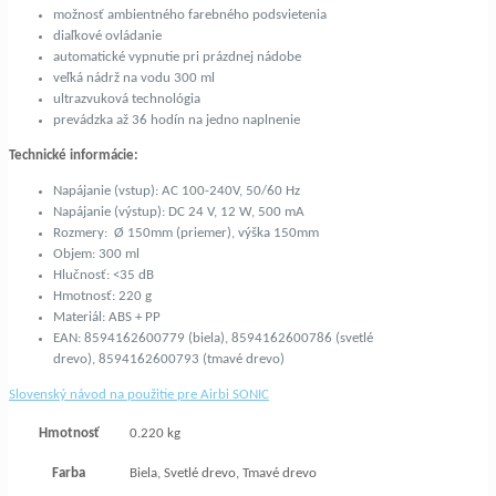
možnosť ambientného farebného podsvietenia
diaľkové ovládanie
automatické vypnutie pri prázdnej nádobe
veľká nádrž na vodu 300 ml
ultrazvuková technológia
prevádzka až 36 hodín na jedno naplnenie
Technické informácie:
Napájanie (vstup): AC 100-240V, 50/60 Hz
Napájanie (výstup): DC 24 V, 12 W, 500 mA
Rozmery: Ø 150mm (priemer), výška 150mm
Objem: 300 ml
Hlučnosť: <35 dB
Hmotnosť: 220 g
Materiál: ABS + PP
EAN: 8594162600779 (biela), 8594162600786 (svetlé
drevo), 8594162600793 (tmavé drevo)
Slovenský návod na použitie pre Airbi SONIC
Hmotnosť
0.220 kg
Farba
Biela, Svetlé drevo, Tmavé drevo