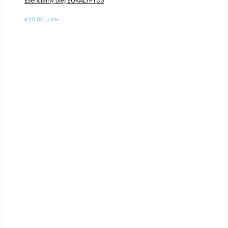
Esenciálny olej EUKALYPTUS
€
10.00
s DPH