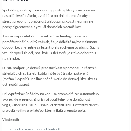
Spoľahlivý, kvalitný a nenápadný prístroj, ktorý vám pomôže
nastoliť skvelú náladu, uvoľniť sa po dni plnom námahy a
stresu, prevoňať domácnosť alebo zamaskovať nepríjemné
pachy cigaretového dymu či domácich maznáčikov.
Takmer nepočuteľná ultrazvuková technológia vám tiež
pomôže zvlhčiť okolitý vzduch, čo je dôležité najmä v zimnom
období, kedy je nutné sa brániť príliš suchému ovzdušia. Suchý
vzduch vysušuje oči, nos, kožu a tiež zvyšuje riziko ochorenia
na chrípku.
SONIC podporuje detskú predstavivosť s pomocou 7 rôznych
striedajúcich sa farieb, každá môže byť trvalo nastavená
(možno i vypnúť). Ideálne nočné svetlo do detskej izby, aby sa
deti nebáli zaspať.
Pri vyprázdnení nádoby na vodu sa aróma difuzér automaticky
vypne. Ide o prenosný prístroj použiteľný pre domácnosť,
yogu, kancelária, saunu, spálni či detskú izbu. Perfektný darček
pre celú rodinu a priateľov, ktorí milujú aromaterapiu.
Vlastnosti:
audio reproduktor s bluetooth