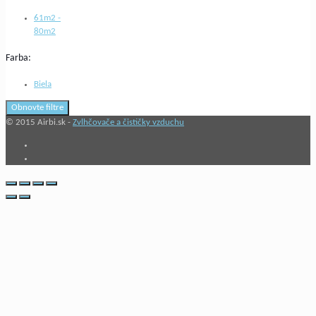
61m2 -
80m2
Farba:
Biela
Obnovte filtre
© 2015 Airbi.sk -
Zvlhčovače a čističky vzduchu