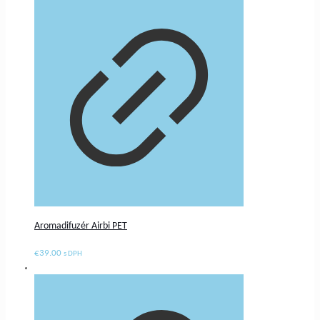
Aromadifuzér Airbi PET
€
39.00
s DPH