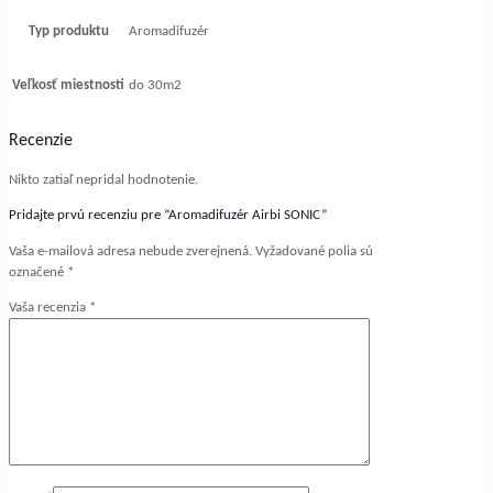
Typ produktu
Aromadifuzér
Veľkosť miestnosti
do 30m2
Recenzie
Nikto zatiaľ nepridal hodnotenie.
Pridajte prvú recenziu pre “Aromadifuzér Airbi SONIC”
Vaša e-mailová adresa nebude zverejnená.
Vyžadované polia sú
označené
*
Vaša recenzia
*