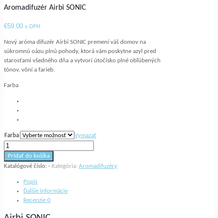
Aromadifuzér Airbi SONIC
€
59.00
s DPH
Nový aróma difuzér Airbi SONIC premení váš domov na
súkromnú oázu plnú pohody, ktorá vám poskytne azyl pred
starosťami všedného dňa a vytvorí útočisko plné obľúbených
tónov, vôní a farieb.
Farba
Farba
Vymazať
množstvo
Aromadifuzér
Pridať do košíka
Airbi
Katalógové číslo:
-
Kategória:
Aromadifuzéry
SONIC
Popis
Ďalšie informácie
Recenzie
0
Airbi SONIC