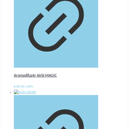
Aromadifuzér Airbi MAGIC
€
46.00
s DPH