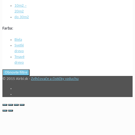
10m2 –
20m2
do 30m2
Farba:
Biela
Svetlé
drevo
Tmavé
drevo
Obnovte filtre
© 2015 Airbi.sk -
Zvlhčovače a čističky vzduchu