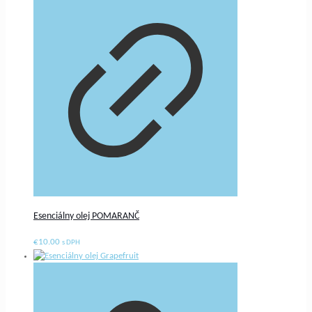
Esenciálny olej POMARANČ
€
10.00
s DPH