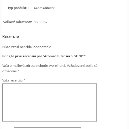
Typ produktu
Aromadifuzér
Veľkosť miestnosti
do 30m2
Recenzie
Nikto zatiaľ nepridal hodnotenie.
Pridajte prvú recenziu pre “Aromadifuzér Airbi SONIC”
Vaša e-mailová adresa nebude zverejnená.
Vyžadované polia sú
označené
*
Vaša recenzia
*