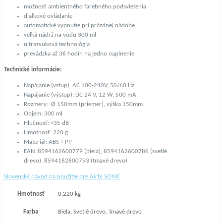
možnosť ambientného farebného podsvietenia
diaľkové ovládanie
automatické vypnutie pri prázdnej nádobe
veľká nádrž na vodu 300 ml
ultrazvuková technológia
prevádzka až 36 hodín na jedno naplnenie
Technické informácie:
Napájanie (vstup): AC 100-240V, 50/60 Hz
Napájanie (výstup): DC 24 V, 12 W, 500 mA
Rozmery: Ø 150mm (priemer), výška 150mm
Objem: 300 ml
Hlučnosť: <35 dB
Hmotnosť: 220 g
Materiál: ABS + PP
EAN: 8594162600779 (biela), 8594162600786 (svetlé
drevo), 8594162600793 (tmavé drevo)
Slovenský návod na použitie pre Airbi SONIC
Hmotnosť
0.220 kg
Farba
Biela, Svetlé drevo, Tmavé drevo