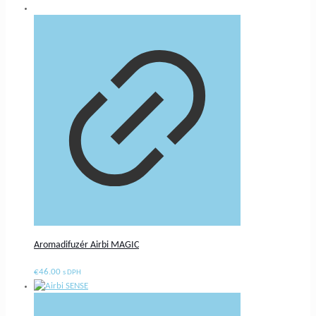
Aromadifuzér Airbi MAGIC
€
46.00
s DPH