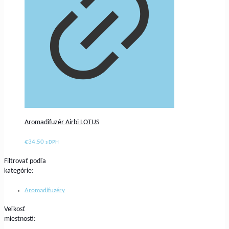
Aromadifuzér Airbi LOTUS
€
34.50
s DPH
Filtrovať podľa
kategórie:
Aromadifuzéry
Veľkosť
miestnosti: