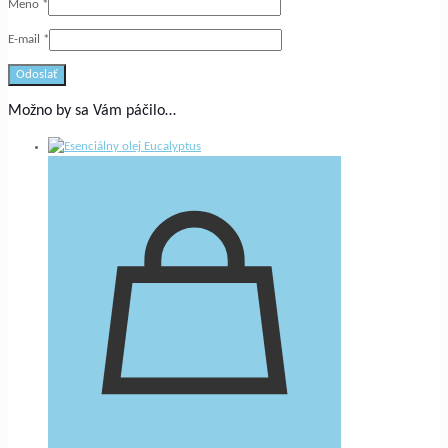
Meno
*
E-mail
*
Možno by sa Vám páčilo…