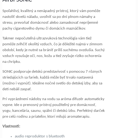
Spoľahlivý, kvalitný a nenápadný prístroj, ktorý vám pomôže
nastoliť skvelú náladu, uvoľniť sa po dni plnom námahy a
stresu, prevoňať domácnosť alebo zamaskovať nepríjemné
pachy cigaretového dymu či domácich maznáčikov.
Takmer nepočuteľná ultrazvuková technológia vám tiež
pomôže zvlhčiť okolitý vzduch, čo je dôležité najmä v zimnom
období, kedy je nutné sa brániť príliš suchému ovzdušia. Suchý
vzduch vysušuje oči, nos, kožu a tiež zvyšuje riziko ochorenia
na chrípku.
SONIC podporuje detskú predstavivosť s pomocou 7 rôznych
striedajúcich sa farieb, každá môže byť trvalo nastavená
(možno i vypnúť). Ideálne nočné svetlo do detskej izby, aby sa
deti nebáli zaspať.
Pri vyprázdnení nádoby na vodu sa aróma difuzér automaticky
vypne. Ide o prenosný prístroj použiteľný pre domácnosť,
yogu, kancelária, saunu, spálni či detskú izbu. Perfektný darček
pre celú rodinu a priateľov, ktorí milujú aromaterapiu.
Vlastnosti:
audio reproduktor s bluetooth