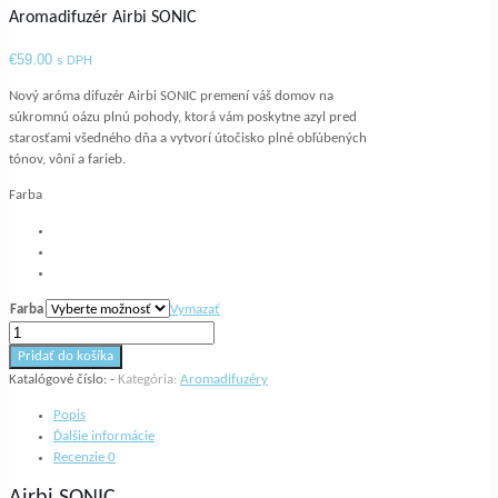
Aromadifuzér Airbi SONIC
€
59.00
s DPH
Nový aróma difuzér Airbi SONIC premení váš domov na
súkromnú oázu plnú pohody, ktorá vám poskytne azyl pred
starosťami všedného dňa a vytvorí útočisko plné obľúbených
tónov, vôní a farieb.
Farba
Farba
Vymazať
množstvo
Aromadifuzér
Pridať do košíka
Airbi
Katalógové číslo:
-
Kategória:
Aromadifuzéry
SONIC
Popis
Ďalšie informácie
Recenzie
0
Airbi SONIC