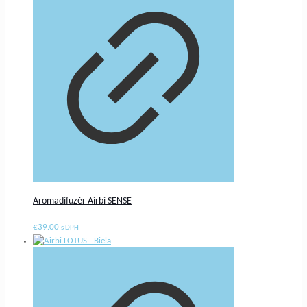
Aromadifuzér Airbi SENSE
€
39.00
s DPH