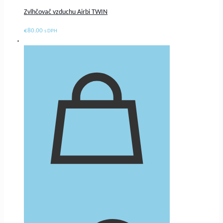
Zvlhčovač vzduchu Airbi TWIN
€
80.00
s DPH