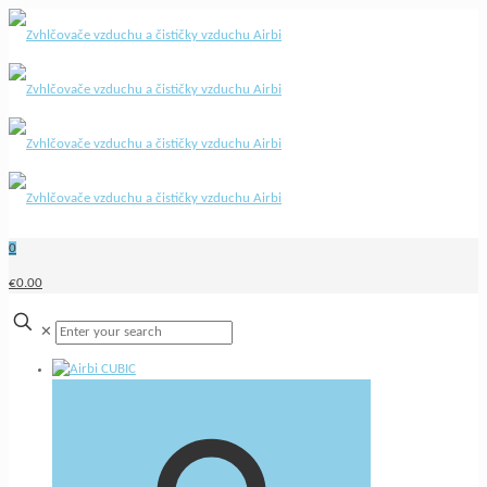
0
€0.00
✕