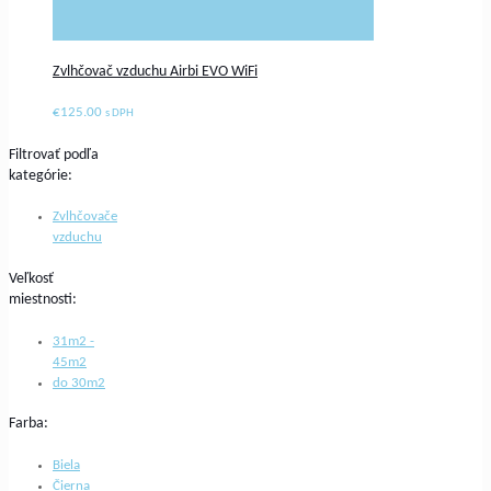
Zvlhčovač vzduchu Airbi EVO WiFi
€
125.00
s DPH
Filtrovať podľa
kategórie:
Zvlhčovače
vzduchu
Veľkosť
miestnosti:
31m2 -
45m2
do 30m2
Farba:
Biela
Čierna