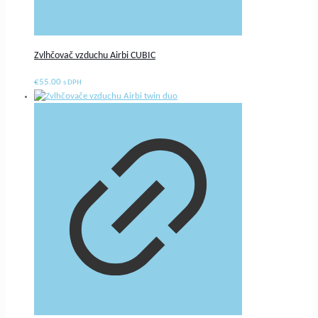
Zvlhčovač vzduchu Airbi CUBIC
€
55.00
s DPH