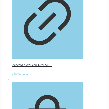
Zvlhčovač vzduchu Airbi MIST
€
35.00
s DPH