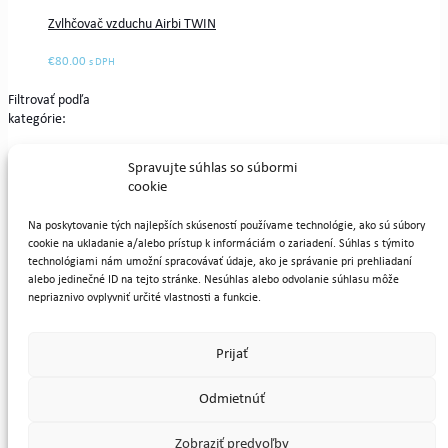
Zvlhčovač vzduchu Airbi TWIN
€
80.00
s DPH
Filtrovať podľa
kategórie:
Zvlhčovače
Spravujte súhlas so súbormi
vzduchu
cookie
Veľkosť
Na poskytovanie tých najlepších skúseností používame technológie, ako sú súbory
miestnosti:
cookie na ukladanie a/alebo prístup k informáciám o zariadení. Súhlas s týmito
technológiami nám umožní spracovávať údaje, ako je správanie pri prehliadaní
31m2 -
alebo jedinečné ID na tejto stránke. Nesúhlas alebo odvolanie súhlasu môže
45m2
nepriaznivo ovplyvniť určité vlastnosti a funkcie.
Farba:
Prijať
Biela
Čierna
Odmietnúť
Obnovte filtre
© 2015 Airbi.sk -
Zvlhčovače a čističky vzduchu
Zobraziť predvoľby