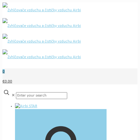
0
€0.00
✕