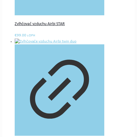
Zvlhčovač vzduchu Airbi STAR
€
99.00
s DPH