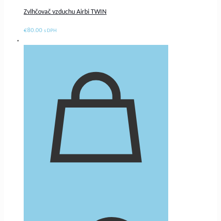
Zvlhčovač vzduchu Airbi TWIN
€
80.00
s DPH