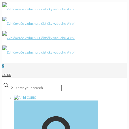
0
€0.00
✕