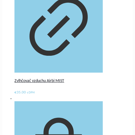
Zvlhčovač vzduchu Airbi MIST
€
35.00
s DPH