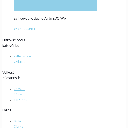
Zvlhčovač vzduchu Airbi EVO WiFi
€
125.00
s DPH
Filtrovať podľa
kategórie:
Zvlhčovače
vzduchu
Veľkosť
miestnosti:
31m2 -
45m2
do 30m2
Farba:
Biela
Čierna