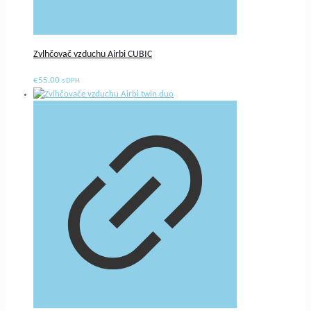
Zvlhčovač vzduchu Airbi CUBIC
€
55.00
s DPH